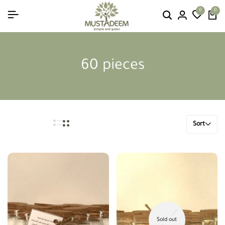
0
0
60 pieces
Sort
Sold out