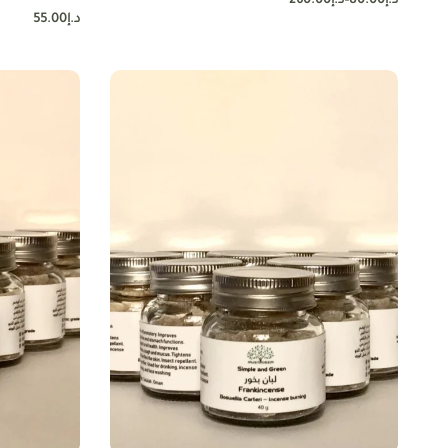
د.إ
80.00
–
د.إ
260.00
د.إ
55.00