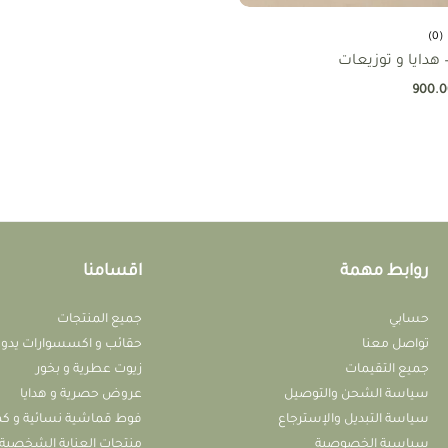
(0)
 هدايا و توزيعات
900.0
روابط مهمة
اقسامنا
حسابي
جميع المنتجات
تواصل معنا
حقائب و اكسسوارات يدوي
جميع التقيمات
زيوت عطرية و بخور
سياسة الشحن والتوصيل
عروض حصرية و هدايا
سياسة التبديل واﻹسترجاع
فوط قماشية نسائية و ك
سياسية الخصوصية
منتجات العناية الشخصية