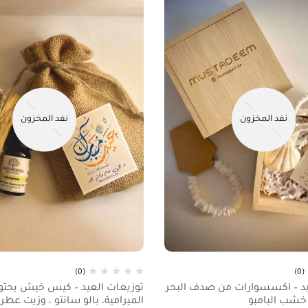
نفد المخزون
نفد المخزون
(0)
(0)
يد – اكسسوارات من صدف البحر
توزيعات العيد – كيس خيش يحتوي
خشب البامبو
الميرامية، بالو سانتو ، وزيت عطر