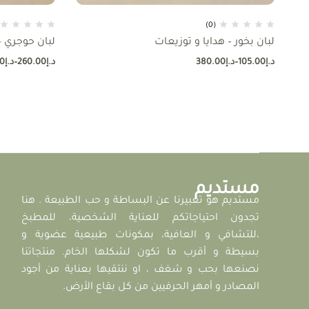
(0)
لبان بخور – هدايا و توزيعات
لبان حوجري –
د.إ
105.00
–
د.إ
380.00
د.إ
260.00
–
د.إ
0
مستديم
مستديم هو تعبيرنا عن البساطة و حب الطبيعة . هنا
تجدون احتياجاتكم للعناية الشخصية، للمطبخ
،للتشافي و العافية، بمكونات طبيعية عضوية و
بسيطة و أقرب ما تكون لشكلها الخام. منتجاتنا
نصنعها بحب و شغف ، او ننتقيها بعناية من أجود
المصادر و أمهر الحرفيين من كل بقاع الأرض.