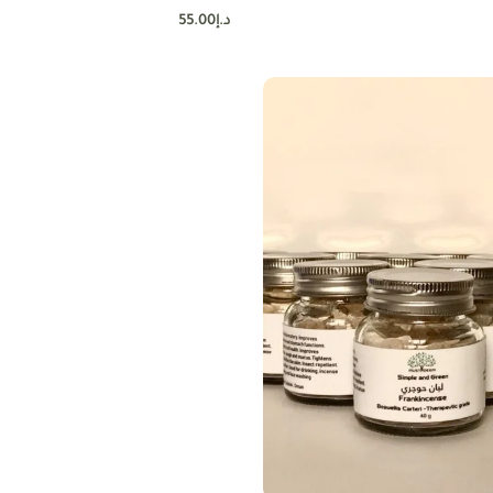
د.إ
55.00