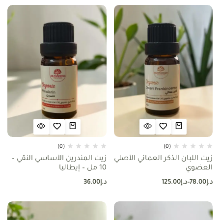
(0)
(0)
زيت اللبان الذكر العماني الأصلي
زيت المندرين الأساسي النقي –
العضوي
10 مل – إيطاليا
د.إ
78.00
–
د.إ
125.00
د.إ
36.00