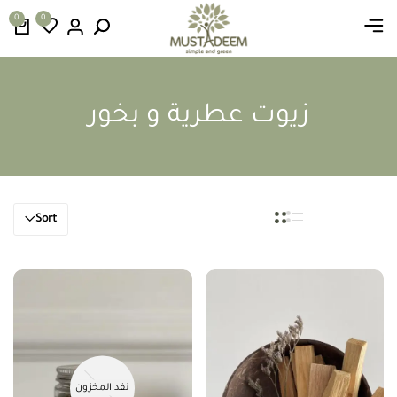
0
0
زيوت عطرية و بخور
Sort
نفد المخزون