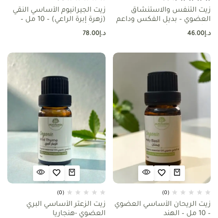
زيت التنفس والاستنشاق
زيت الجيرانيوم الأساسي النقي
العضوي – بديل الفكس وداعم
(زهرة إبرة الراعي) – 10 مل –
للرئتين – اروماثيرابي
مدغشقر
د.إ
46.00
د.إ
78.00
(0)
(0)
زيت الريحان الأساسي العضوي
زيت الزعتر الأساسي البري
– 10 مل – الهند
العضوي -هنجاريا