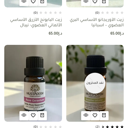
(0)
(0)
زيت الأوريجانو الأساسي البري
زيت البابونج الأزرق الأساسي
العضوي – اسبانيا
الألماني العضوي- نيبال
د.إ
65.00
د.إ
65.00
نفد المخزون
(0)
(2)