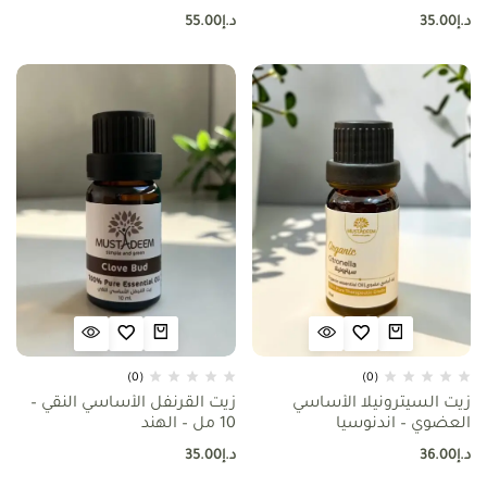
د.إ
35.00
د.إ
55.00
(0)
(0)
زيت السيترونيلا الأساسي
زيت القرنفل الأساسي النقي –
العضوي – اندنوسيا
10 مل – الهند
د.إ
36.00
د.إ
35.00