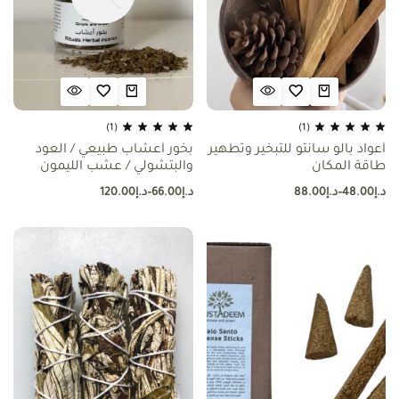
(1)
(1)
أعواد بالو سانتو للتبخير وتطهير
بخور أعشاب طبيعي / العود
طاقة المكان
والبتشولي / عشب الليمون
والمريمية
د.إ
48.00
–
د.إ
88.00
د.إ
66.00
–
د.إ
120.00