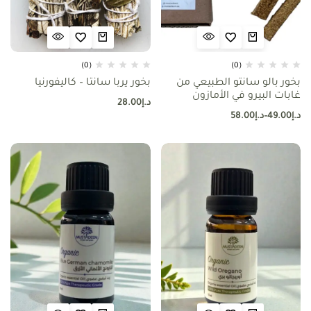
(0)
(0)
بخور بالو سانتو الطبيعي من
بخور يربا سانتا – كاليفورنيا
غابات البيرو في الأمازون
د.إ
28.00
د.إ
49.00
–
د.إ
58.00