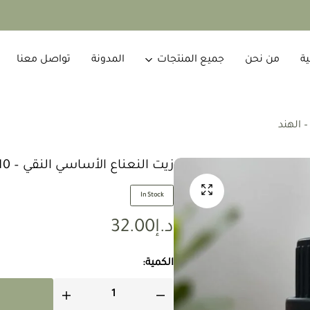
ية
من نحن
جميع المنتجات
المدونة
تواصل معنا
زيت النعناع الأساسي النقي – 10 مل – الهند
In Stock
د.إ
32.00
الكمية: