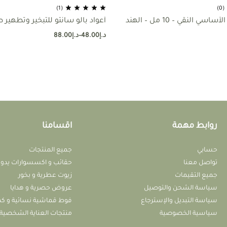
(1)
(0)
سي النقي – 10 مل – الهند
أعواد بالو سانتو للتبخير وتطهير 
د.إ
48.00
–
د.إ
88.00
روابط مهمة
اقسامنا
حسابي
جميع المنتجات
تواصل معنا
حقائب و اكسسوارات يدوي
جميع التقيمات
زيوت عطرية و بخور
سياسة الشحن والتوصيل
عروض حصرية و هدايا
سياسة التبديل واﻹسترجاع
فوط قماشية نسائية و ك
سياسية الخصوصية
منتجات العناية الشخصية