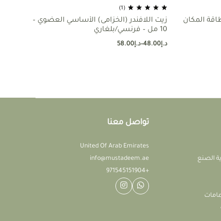
(1)
طاقة المكان
زيت اللافندر (الخزامى) الأساسي العضوي –
زيت
10 مل – فرنسي/بلغاري
10 مل – الهند
د.إ
48.00
–
د.إ
58.00
د.إ
00
تواصل معنا
United Of Arab Emirates
ة الصنع
info@mustadeem.ae
+971545151904
مامات