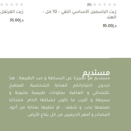
(0)
زيت الياسمين الأساسي النقي – 10 مل –
زيت القرنفل الأسا
الهند
د.إ
35.00
د.إ
95.00
مستديم
مستديم هو تعبيرنا عن البساطة و حب الطبيعة . هنا
تجدون احتياجاتكم للعناية الشخصية، للمطبخ
،للتشافي و العافية، بمكونات طبيعية عضوية و
بسيطة و أقرب ما تكون لشكلها الخام. منتجاتنا
نصنعها بحب و شغف ، او ننتقيها بعناية من أجود
المصادر و أمهر الحرفيين من كل بقاع الأرض.