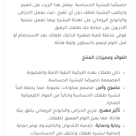
خصيصًا للبشرة الحساسة. يعمل هذا الزيت على تنعيم
وترطيب البشرة بلطف دون أي تهيج. حيث يعمل الخزامى
والبابونج الروماني على تهدئة البشرة بينما تعمل عشبة
الآذريون على حماية جلد طلفك الرقيق.
قومي بتدفئة كمية صغيرة لتدليك طفلك بعد الاستحمام أو
قبل النوم لينعم بالسكون وليلة هانئة.
الفوائد ومميزات المنتج
دللي طفلك بهذه التركيبة النقية الآمنة والعضوية
المصممة خصيصًا للبشرة الحساسة.
عضوي وآمن
: مصمم بمكونات عضوية، مما يجعله آمناً
لبشرة طفلك الحساسة وخالياً من المواد الكيميائية
الضارة.
تأثير مهدئ
: مزيج الخزامى والبابونج الروماني يخلق بيئة
هادئة، مما يعزز النوم العميق لطفلك.
رعاية وحماية
: خلاصة الأقحوان والكاليندولا توفر حماية
إضافية لبشرة طفلك وتخفف من الحساسيات.