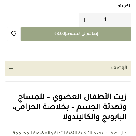
الكمية:
إضافة إلى السلة
-
د.إ
68.00
الوصف
زيت الأطفال العضوي – للمساج
وتهدئة الجسم – بخلاصة الخزامى،
البابونج والكاليندولا
دللي طفلك بهذه التركيبة النقية الآمنة والعضوية المصممة