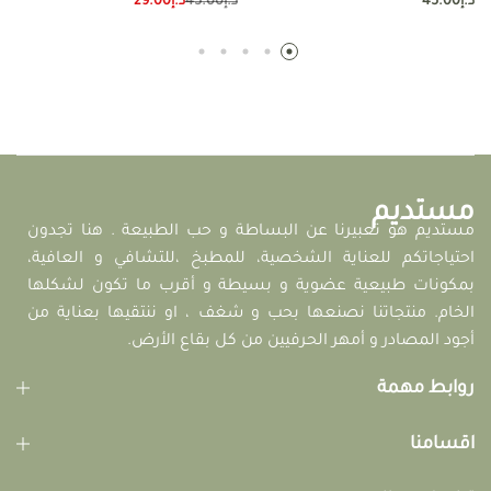
د.إ
45.00
د.إ
45.00
د.إ
29.00
مستديم
مستديم هو تعبيرنا عن البساطة و حب الطبيعة . هنا تجدون
احتياجاتكم للعناية الشخصية، للمطبخ ،للتشافي و العافية،
بمكونات طبيعية عضوية و بسيطة و أقرب ما تكون لشكلها
الخام. منتجاتنا نصنعها بحب و شغف ، او ننتقيها بعناية من
أجود المصادر و أمهر الحرفيين من كل بقاع الأرض.
روابط مهمة
اقسامنا