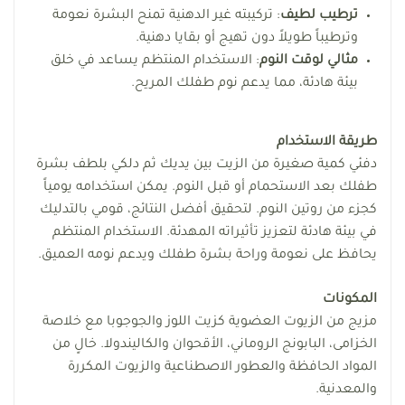
ترطيب لطيف
: تركيبته غير الدهنية تمنح البشرة نعومة
وترطيباً طويلاً دون تهيج أو بقايا دهنية.
مثالي لوقت النوم
: الاستخدام المنتظم يساعد في خلق
بيئة هادئة، مما يدعم نوم طفلك المريح.
طريقة
الاستخدام
دفئي كمية صغيرة من الزيت بين يديك ثم دلكي بلطف بشرة
طفلك بعد الاستحمام أو قبل النوم. يمكن استخدامه يومياً
كجزء من روتين النوم. لتحقيق أفضل النتائج، قومي بالتدليك
في بيئة هادئة لتعزيز تأثيراته المهدئة. الاستخدام المنتظم
يحافظ على نعومة وراحة بشرة طفلك ويدعم نومه العميق.
المكونات
مزيج من الزيوت العضوية كزيت اللوز والجوجوبا مع خلاصة
الخزامى، البابونج الروماني، الأقحوان والكاليندولا. خالٍ من
المواد الحافظة والعطور الاصطناعية والزيوت المكررة
والمعدنية.