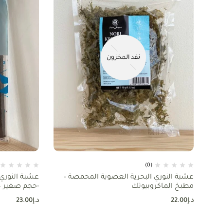
نفد المخزون
(0)
عشبة النوري البحرية العضوية المحمصة –
عشبة النوري
مطبخ الماكروبيوتك
-حجم صغير –
د.إ
22.00
د.إ
23.00