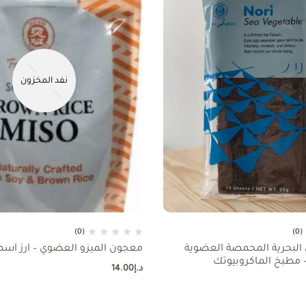
نفد المخزون
(0)
(0)
 البحرية المحمصة العضوية
معجون الميزو العضوي – أرز أسمر 50
 مطبخ الماكروبيوتك
د.إ
14.00