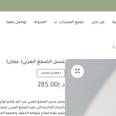
ية
من نحن
جميع المنتجات
المدونة
تواصل معنا
)
عسل الصمغ العربي( عمان)
3 متوفر في المخزون
د.إ
285.00
ُيعتبر عسل الصمغ العربي من أجود وأميز أنو
بأشجار الأكاسيا التي تفرز الصمغ العربي، ويتم
يتميز بلونه الفاتح وقوامه الخفيف وطعمه الم