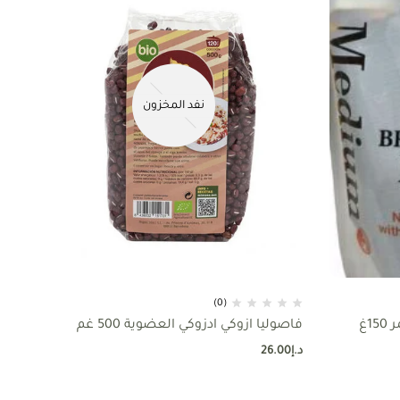
نفد المخزون
(0)
1غ
فاصوليا ازوكي ادزوكي العضوية 500 غم
الع
د.إ
26.00
د.إ
00