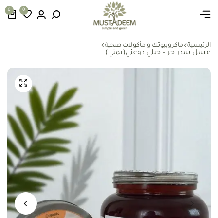
0
0
الرئيسية
ماكروبيوتك و مأكولات صحية
عسل سدر حر – جبلي دوعني(يمني)