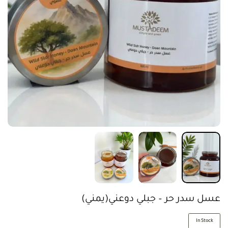
عسل سدر حر – جبلي دوعني(يمني)
In Stock