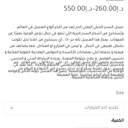
د.إ
260.00
–
د.إ
550.00
عسل السدر الجبلي اليمني الحر يُعد من أفخر أنواع العسل في العالم،
ويُستخرج من أشجار السدر البرية التي تنمو في جبال دوعن الوعرة بعيدًا عن
الملوثات. يمتاز هذا العسل بأنه حر ١٠٠٪؜ ، أي يستخرج من خلايا نحل تكونت
بشكل طبيعي في الجبال ، و ليس في المزارع او المناحل. مما يضاعف من
قيمته و يجعله أعلى بمضادات الأكسدة و الخواص العلاجية كتقوية المناعة و
تحسين الهضم ، و علاج جرثومة المعدة ، وزيادة النشاط البدني و الجنسي ،
مستديم يضمن لكم عسل صافي ، حر ، نقي ، درجة أولى ، غير مفلتر ، غير
وتحسين مشاكل الربو و الجهاز التنفسي كالبلغم والكحة ، كما يفيد في
مبستر ، بدون تغذية سكر أو أي تدخل بشري اخر. الشفاء و الدواء من
الوقاية من الحساسيات الموسمية. يتميز هذا العسل بلونه الداكن وقوامه
الطبيعة البكر اليكم مباشرة .ملية العميقة
الثخين ونكهته المخملية العميقة
Size
الكمية: