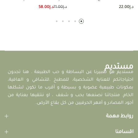
الماكروبيوتك
د.إ
22.00
د.إ
71.00
د.إ
58.00
مستديم
مستديم هو تعبيرنا عن البساطة و حب الطبيعة . هنا تجدون
احتياجاتكم للعناية الشخصية، للمطبخ ،للتشافي و العافية،
بمكونات طبيعية عضوية و بسيطة و أقرب ما تكون لشكلها
الخام. منتجاتنا نصنعها بحب و شغف ، او ننتقيها بعناية من
أجود المصادر و أمهر الحرفيين من كل بقاع الأرض.
روابط مهمة
اقسامنا