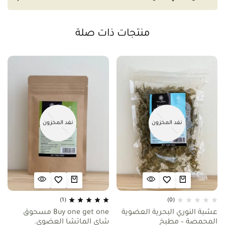
منتجات ذات صلة
نفد المخزون
نفد المخزون
(1)
(0)
عشبة النوري البحرية العضوية
Buy one get one مسحوق
المحمصة – مطبخ
شاي الماتشا العضوي.