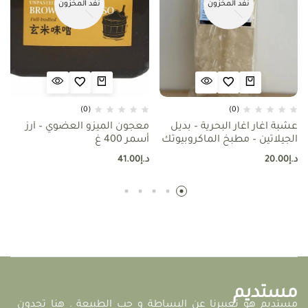
نفد المخزون
نفد المخزون
(0)
(0)
عشبة اغار اغار البحرية – بديل
معجون الميزو العضوي – أرز
الجيلاتين – مطبخ الماكروبيوتك
أسمر 400 غ
د.إ
20.00
د.إ
41.00
مستديم
مستديم هو تعبيرنا عن البساطة و حب الطبيعة . هنا تجدون