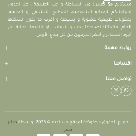
مستديم هو تعبيرنا عن البساطة و حب الطبيعة . هنا تجدون
احتياجاتكم للعناية الشخصية، للمطبخ ،للتشافي و العافية،
بمكونات طبيعية عضوية و بسيطة و أقرب ما تكون لشكلها
الخام. منتجاتنا نصنعها بحب و شغف ، او ننتقيها بعناية من
أجود المصادر و أمهر الحرفيين من كل بقاع الأرض.
روابط مهمة
اقسامنا
تواصل معنا
جميع الحقوق محفوظة لموقع مستديم © 2026 بواسطة
صابر
نصر