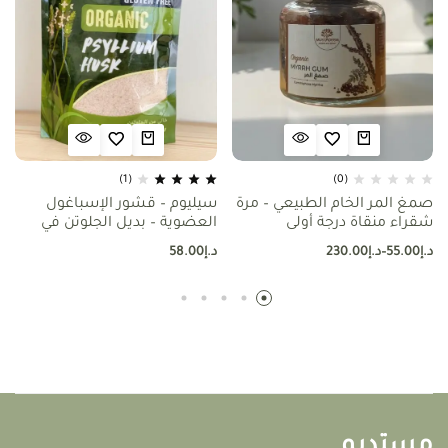
(1)
(0)
صمغ المر الخام الطبيعي – مرة
سيليوم – قشور الإسباغول
شقراء منقاة درجة أولى
العضوية – بديل الجلوتن في
الخبز
د.إ
55.00
–
د.إ
230.00
د.إ
58.00
مستديم