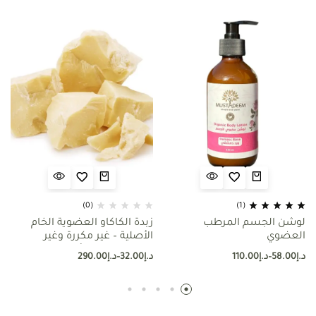
(0)
(1)
لوشن الجسم المرطب
زبدة الكاكاو العضوية الخام
العضوي
الأصلية – غير مكررة وغير
معطرة_قابلة للأكل(Food
د.إ
58.00
–
د.إ
110.00
د.إ
32.00
–
د.إ
290.00
Grade)