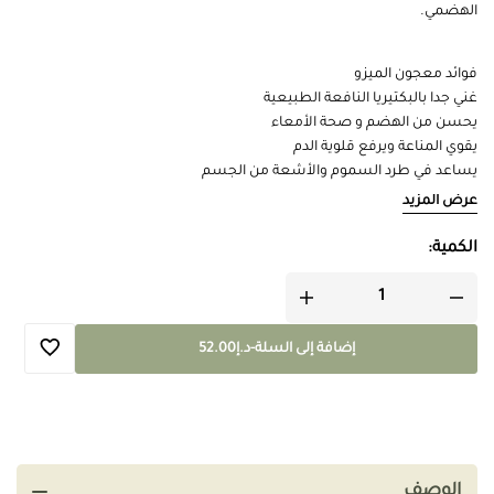
الهضمي.
فوائد معجون الميزو
غني جدا بالبكتيريا النافعة الطبيعية
يحسن من الهضم و صحة الأمعاء
يقوي المناعة ويرفع قلوية الدم
يساعد في طرد السموم والأشعة من الجسم
خال من المواد الحافظة والمنكهات والإضافات
عرض المزيد
حجم العبوة : 300 جرام
الكمية:
إضافة إلى السلة
-
د.إ
52.00
الوصف