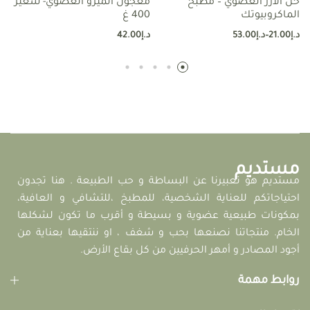
خل الأرز العضوي – مطبخ
معجون الميزو العضوي- شعير
الماكروبيوتك
400 غ
د.إ
21.00
–
د.إ
53.00
د.إ
42.00
مستديم
مستديم هو تعبيرنا عن البساطة و حب الطبيعة . هنا تجدون
احتياجاتكم للعناية الشخصية، للمطبخ ،للتشافي و العافية،
بمكونات طبيعية عضوية و بسيطة و أقرب ما تكون لشكلها
الخام. منتجاتنا نصنعها بحب و شغف ، او ننتقيها بعناية من
أجود المصادر و أمهر الحرفيين من كل بقاع الأرض.
روابط مهمة