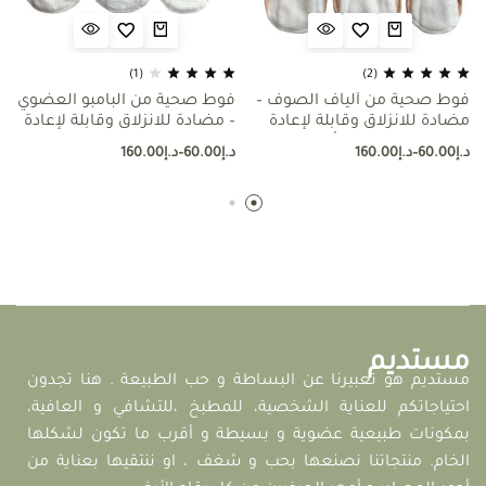
(1)
(2)
فوط صحية من ألياف الصوف –
فوط صحية من البامبو العضوي
مضادة للانزلاق وقابلة لإعادة
– مضادة للانزلاق وقابلة لإعادة
الاستخدام (غسيل أسهل)
الاستخدام
د.إ
60.00
–
د.إ
160.00
د.إ
60.00
–
د.إ
160.00
مستديم
مستديم هو تعبيرنا عن البساطة و حب الطبيعة . هنا تجدون
احتياجاتكم للعناية الشخصية، للمطبخ ،للتشافي و العافية،
بمكونات طبيعية عضوية و بسيطة و أقرب ما تكون لشكلها
الخام. منتجاتنا نصنعها بحب و شغف ، او ننتقيها بعناية من