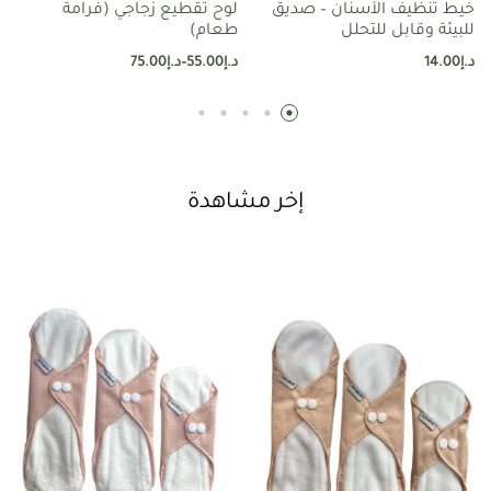
خيط تنظيف الأسنان – صديق
لوح تقطيع زجاجي (فرامة
للبيئة وقابل للتحلل
طعام)
د.إ
14.00
د.إ
55.00
–
د.إ
75.00
إخر مشاهدة