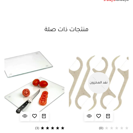
د.إ
15.00
د.إ
9.00
منتجات ذات صلة
نفد المخزون
(3)
(0)