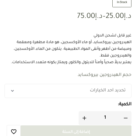
In Stock
د.إ
25.00
–
د.إ
75.00
غير قابل لشحن الدولي
الهيدروجين بيروكسايد، أو ماء الأوكسجين، هو مادة مطهرة ومعقمة
ومبيضة من أطهر وأنقى المواد الطبيعية. يتكون من الماء، الأوكسجين،
والهيدروجين فقط.
يعتبر بديلاً صحياً وآمناً للديتول والكلور، ويمتاز بكونه متعدد الاستخدامات.
حجم الهيدروجين بيروكسايد
الكمية:
إضافة إلى السلة