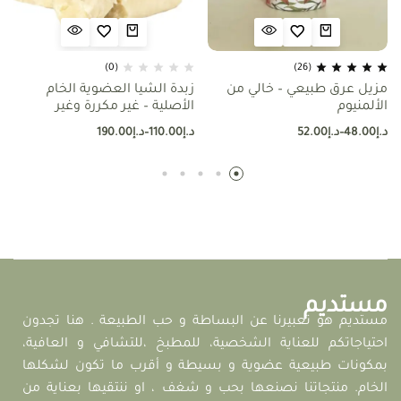
(0)
(26)
مزيل عرق طبيعي – خالي من
زبدة الشيا العضوية الخام
الألمنيوم
الأصلية – غير مكررة وغير
معطرة (حجم توفيري)
د.إ
48.00
–
د.إ
52.00
د.إ
110.00
–
د.إ
190.00
مستديم
مستديم هو تعبيرنا عن البساطة و حب الطبيعة . هنا تجدون
احتياجاتكم للعناية الشخصية، للمطبخ ،للتشافي و العافية،
بمكونات طبيعية عضوية و بسيطة و أقرب ما تكون لشكلها
الخام. منتجاتنا نصنعها بحب و شغف ، او ننتقيها بعناية من