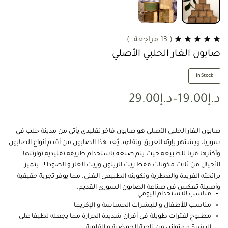
(
13
مراجعة. )
صابون الغار الحلبي الأصلي
In Stock
د.إ
19.00
–
د.إ
29.00
صابون الغار الحلبي الأصلي هو صابون فاخر تقليدي يأتي من مدينة حلب في
سوريا، ويشتهر بإرثه العريق ونقاءه. يُعد هذا الصابون من أقدم أنواع الصابون
وأكثرها قربا للطبيعة حيث يتم صنعه باستخدام طريقة تقليدية توارثتها
الأجيال من ثلاث مكونات فقط زيت الزيتون وزيت الغار و الصودا ! . يتميز
برائحته الفريدة والعطرية وتكوينه الطبيعي الغني. مما يوفر تجربة حقيقية
وأصيلة تعكس فن صناعة الصابون السوري القديم.
مناسب للاستخدام اليومي.
مناسب للأطفال و للبشرات الحساسة و الإكزيما
مطبوخ لفترات طويلة في أفران شديدة الحرارة مما يجعله لطيفا على