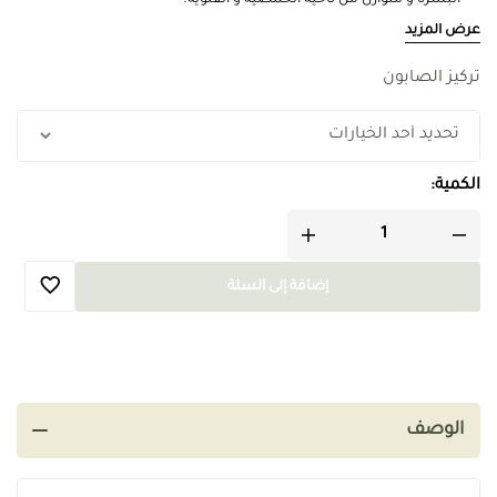
البشرة و متوازن من ناحية الحمضية و القلوية.
حجم كل صابونة 200 جرام , اقتصادية و تكفي لأشهر لجميع أفراد العائلة.
عرض المزيد
خالي من العطور الصناعية و المواد الحافظة و الزيوت المهدرجة.
متوفر بتركيز 25% لزيت الغار , وتركيز اعلى 50% حيث يعتبر اعلى جودة
تركيز الصابون
وأكثر نعومة على البشرة
الكمية:
إضافة إلى السلة
الوصف