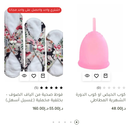
اشتري واحد واحصل على واحد مجانا
(5)
(0)
كوب الحيض او كوب الدورة
فوط صحية من ألياف الصوف –
الشهرية المطاطي
بخلفية مخملية (غسيل أسهل)
د.إ
48.00
د.إ
55.00
–
د.إ
160.00