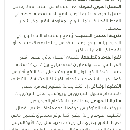
إلى انزلاق الفوطة وعدم ثباتها.
الغسل الفوري للفوط:
بعد الانتهاء من استخدامها، يفضل
غسل الفوط مباشرة لتجنب البقع المستعصية، خاصة في
الفوط القطنية، بينما الأنواع المقاومة للبقع يمكن تأخير
غسلها.
طريقة الغسل الصحيحة:
يُنصح باستخدام الماء البارد في
البداية لإزالة البقع، وعند التأكد من زوالها يمكنك غسلها أو
نقعها في الماء الساخن.
نقع الفوط وتنظيفها:
لضمان أفضل نتائج، يفضل نقع
الفوط في الماء والصابون لمدة تتراوح بين 2 إلى 12 ساعة
حسب شدة البقع. زوال البقع يعتمد على مدة النقع أكثر من
قوة الفرك. لا يُنصح باستخدام الفرشاة الخشنة في التنظيف.
التعقيم الإضافي:
إذا كنت بحاجة لتعقيم إضافي، ننصح
باستخدام محلول الهيدروجين بيروكسايد لقتل الميكروبات.
منتجاتنا الموصى بها:
ننصح باستخدام الهيدروجين
بيروكسايد المتوفر في موقعنا، وهو منظف طبيعي فعال
لتنظيف الفوط وإزالة البقع. كما نوفر مسحوق غسيل خاص
بفوط البامبو يحتوي على زيوت عطرية مثل زيت الأوكالبتوس