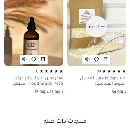
نفد المخزون
(1)
(4)
مسحوق طبيعي لغسيل
هيدروجين بيروكسايد تركيز
الفوط القماشية
35%– Food Grade – مطهر
متعدد الإستعمالات
د.إ
34.00
د.إ
25.00
–
د.إ
75.00
منتجات ذات صلة