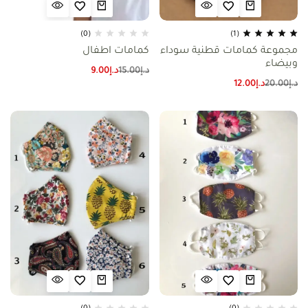
(0)
(1)
مجموعة كمامات قطنية سوداء
كمامات اطفال
وبيضاء
د.إ
15.00
د.إ
9.00
د.إ
20.00
د.إ
12.00