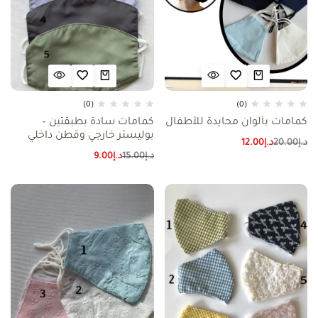
(0)
(0)
كمامات بألوان محايدة للأطفال
كمامات سادة بطبقتين –
بوليستر خارجي وقطن داخلي
د.إ
20.00
د.إ
12.00
د.إ
15.00
د.إ
9.00