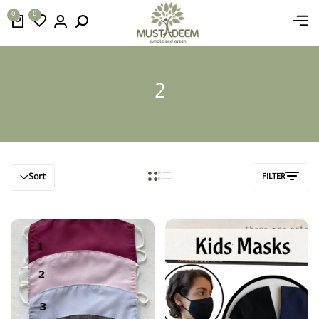
0
0
2
Sort
FILTER