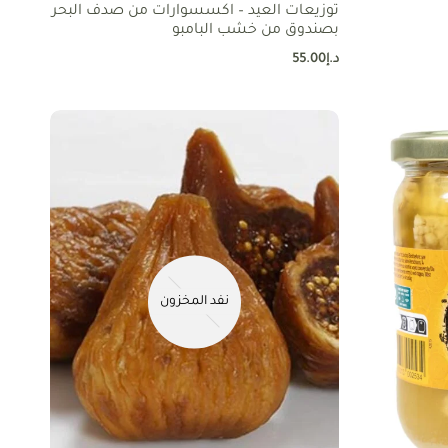
توزيعات العيد – اكسسوارات من صدف البحر
بصندوق من خشب البامبو
د.إ
55.00
نفد المخزون