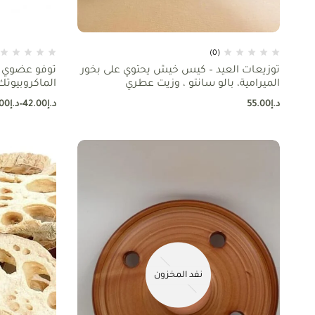
(0)
توزيعات العيد – كيس خيش يحتوي على بخور
توفو عضوي -ب
الميرامية، بالو سانتو ، وزيت عطري
الماكروبيوتك
د.إ
55.00
د.إ
42.00
–
د.إ
00
نفد المخزون