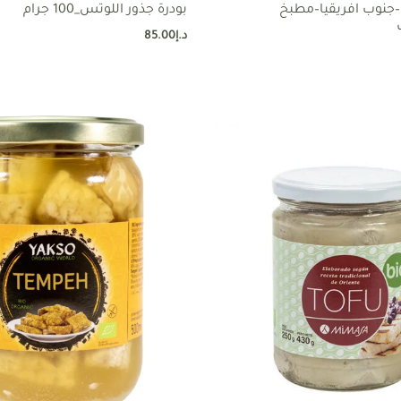
و–جنوب افريقيا–مطبخ
بودرة جذور اللوتس_100 جرام
د.إ
85.00