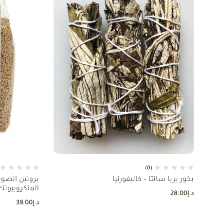
(0)
بخور يربا سانتا – كاليفورنيا
بروتين الصويا
الماكروبيوتك
د.إ
28.00
د.إ
39.00