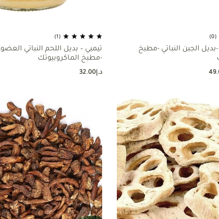
(1)
(0)
ديل الجبن النباتي -مطبخ
تيمبي – بديل اللحم النباتي العضو
-مطبخ الماكروبيوتك
49.
د.إ
32.00