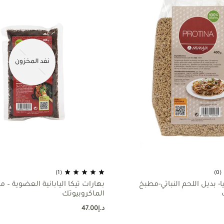
نفد المخزون
(1)
(0)
- بديل اللحم النباتي-مطبخ
بهارات تيكا اليابانية العضوية – 
الماكروبيوتك
د.إ
47.00