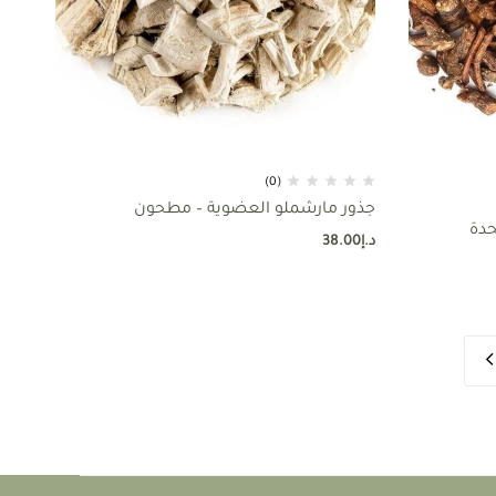
(0)
جذور مارشملو العضوية – مطحون
متحدة
د.إ
38.00