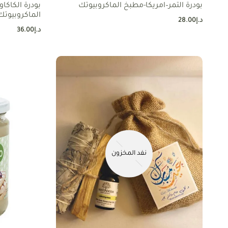
بودرة التمر–امريكا-مطبخ الماكروبيوتك
بودرة الكاكا
الماكروبيوتك
د.إ
28.00
د.إ
36.00
نفد المخزون