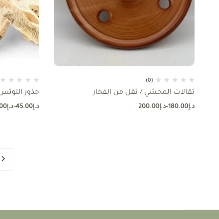
(0)
ثقالات المحشي / ثقل من الفخار
جذور اللوتس
د.إ
180.00
–
د.إ
200.00
د.إ
45.00
–
د.إ
00