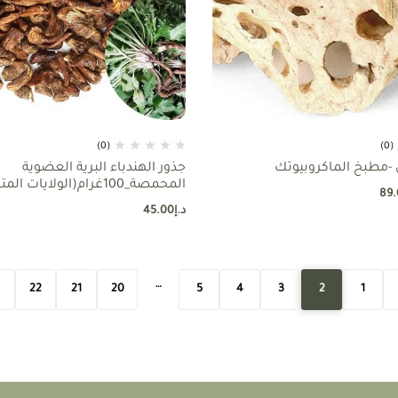
(0)
(0)
 -مطبخ الماكروبيوتك
جذور الهندباء البرية العضوية
المحمصة_100غرام(الولايات ال
89.
الامريكية).
د.إ
45.00
…
22
21
20
5
4
3
2
1