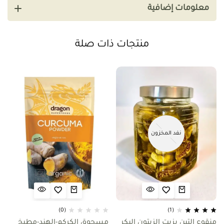
معلومات إضافية
منتجات ذات صلة
نفد المخزون
(0)
(1)
منقوع التين بزيت الزيتون البكر
مسحوق الكركم-الهند-مطبخ