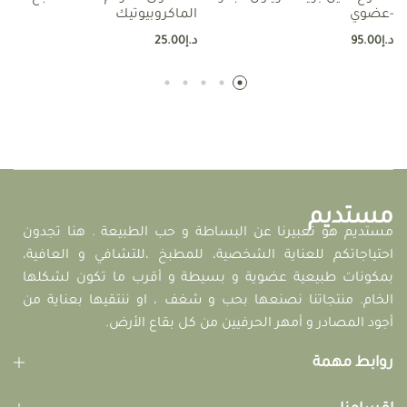
-عضوي
الماكروبيوتيك
د.إ
95.00
د.إ
25.00
مستديم
مستديم هو تعبيرنا عن البساطة و حب الطبيعة . هنا تجدون
احتياجاتكم للعناية الشخصية، للمطبخ ،للتشافي و العافية،
بمكونات طبيعية عضوية و بسيطة و أقرب ما تكون لشكلها
الخام. منتجاتنا نصنعها بحب و شغف ، او ننتقيها بعناية من
أجود المصادر و أمهر الحرفيين من كل بقاع الأرض.
روابط مهمة