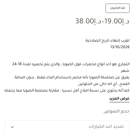
نفد المخزون
د.إ
19.00
–
د.إ
38.00
لقرب إنتهاء تاريخ الصلاحية
13/10/2026
التماري هو أحد انواع مخمرات فول الصويا ، والذي يتم تخميره لمدة 18-24
شهر.
يفرق عن صلصلة الصويا بأنه مخمر باستخدام الماء فقط ، بدون اضافة
القمح ، أي انه خالي من الجلوتين
كما أنه يحتوي على نسبة املاح أقل نسبيا ، مقارنة بصلصة الصويا مما يجعله
مثالي لمرضى ارتفاع الضغط
عرض المزيد
غني بالأحماض الامينية، الأنزيمات الهاضمة والفيتامينات
يساعد في هضم الطعام و يجعل وجبتك غنية بالبكتيريا النافعة
حجم الصوص
يستخدم في مطبخ الماكروبيوتك كنوع من التوابل التي تضاف عند نهاية
الطهي وليس على النار ، يمكن اضافته للحساء و الايدامات والسلطات.