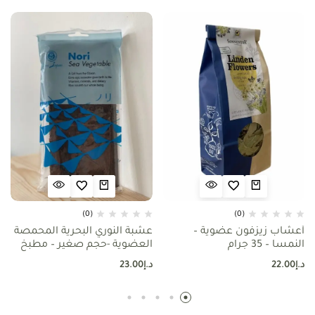
(0)
(0)
أعشاب زيزفون عضوية –
عشبة النوري البحرية المحمصة
النمسا – 35 جرام
العضوية -حجم صغير – مطبخ
الماكروبيوتك
د.إ
22.00
د.إ
23.00